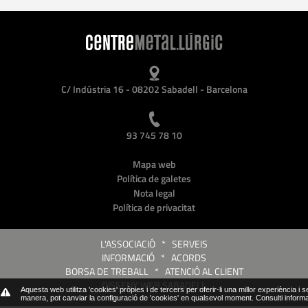
C/ Indústria 16 - 08202 Sabadell - Barcelona
93 745 78 10
Mapa web
Política de galetes
Nota legal
Política de privacitat
L'ASSOCIACIÓ
*
SERVEIS
INFORMACIÓ
*
ACORDS
BORSA DE TREBALL
*
ATENCIÓ AL CLIENT
DISSENY WEB SABADELL
Aquesta web utilitza 'cookies' pròpies i de tercers per oferir-li una millor experiència i 
manera, pot canviar la configuració de 'cookies' en qualsevol moment.
Consulti inform