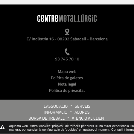
C/ Indústria 16 - 08202 Sabadell - Barcelona
93 745 78 10
Mapa web
Política de galetes
Nota legal
Política de privacitat
L'ASSOCIACIÓ
*
SERVEIS
INFORMACIÓ
*
ACORDS
BORSA DE TREBALL
*
ATENCIÓ AL CLIENT
DISSENY WEB SABADELL
Aquesta web utilitza 'cookies' pròpies i de tercers per oferir-li una millor experiència i 
manera, pot canviar la configuració de 'cookies' en qualsevol moment.
Consulti inform