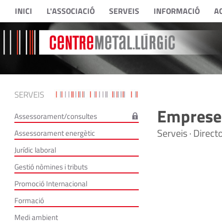
INICI
L'ASSOCIACIÓ
SERVEIS
INFORMACIÓ
A
SERVEIS
Empreses
Assessorament/consultes
Serveis · Direc
Assessorament energètic
Jurídic laboral
Gestió nòmines i tributs
Promoció Internacional
Formació
Medi ambient