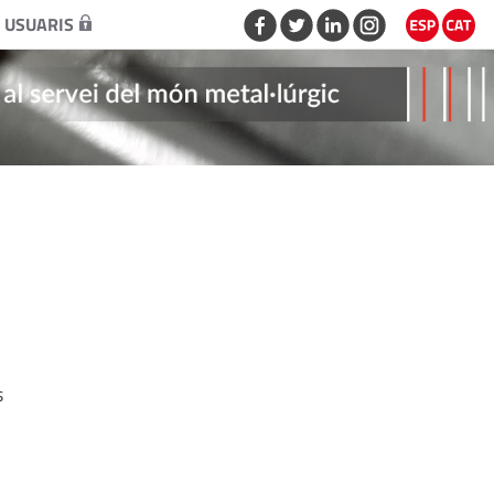
 USUARIS
s