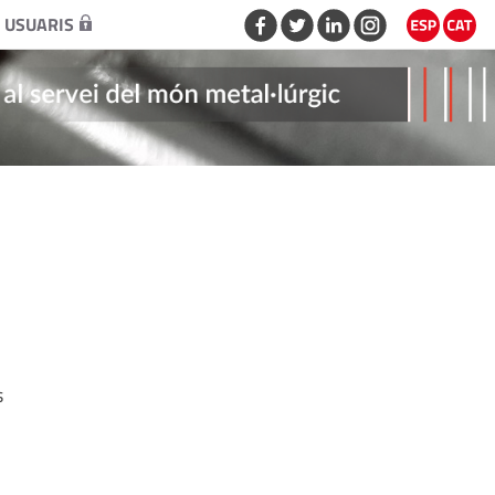
 USUARIS
s