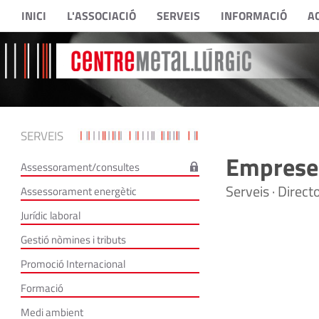
INICI
L'ASSOCIACIÓ
SERVEIS
INFORMACIÓ
A
SERVEIS
Empreses
Assessorament/consultes
Serveis · Direc
Assessorament energètic
Jurídic laboral
Gestió nòmines i tributs
Promoció Internacional
Formació
Medi ambient