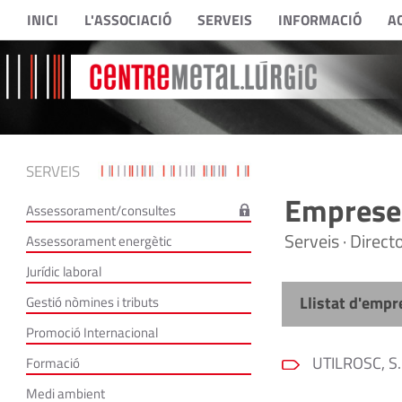
INICI
L'ASSOCIACIÓ
SERVEIS
INFORMACIÓ
A
SERVEIS
Empreses
Assessorament/consultes
Serveis · Direc
Assessorament energètic
Jurídic laboral
Llistat d'empr
Gestió nòmines i tributs
Promoció Internacional
UTILROSC, S.
Formació
Medi ambient