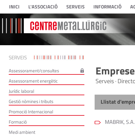
INICI
L'ASSOCIACIÓ
SERVEIS
INFORMACIÓ
A
SERVEIS
Empreses
Assessorament/consultes
Serveis · Direc
Assessorament energètic
Jurídic laboral
Llistat d'empr
Gestió nòmines i tributs
Promoció Internacional
MABRIK, S.A.
Formació
Medi ambient