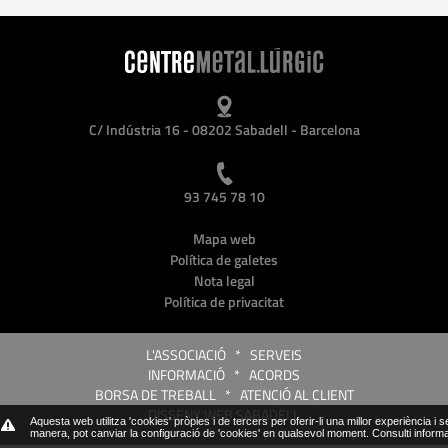
C/ Indústria 16 - 08202 Sabadell - Barcelona
93 745 78 10
Mapa web
Política de galetes
Nota legal
Política de privacitat
L'ASSOCIACIÓ
*
SERVEIS
INFORMACIÓ
*
ACORDS
BORSA DE TREBALL
*
ATENCIÓ AL CLIENT
DISSENY WEB SABADELL
Aquesta web utilitza 'cookies' pròpies i de tercers per oferir-li una millor experiència i 
manera, pot canviar la configuració de 'cookies' en qualsevol moment.
Consulti inform