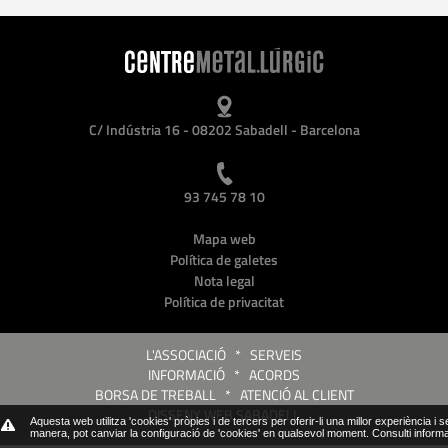
C/ Indústria 16 - 08202 Sabadell - Barcelona
93 745 78 10
Mapa web
Política de galetes
Nota legal
Política de privacitat
L'ASSOCIACIÓ
*
SERVEIS
INFORMACIÓ
*
ACORDS
BORSA DE TREBALL
*
ATENCIÓ AL CLIENT
DISSENY WEB SABADELL
Aquesta web utilitza 'cookies' pròpies i de tercers per oferir-li una millor experiència i 
manera, pot canviar la configuració de 'cookies' en qualsevol moment.
Consulti inform