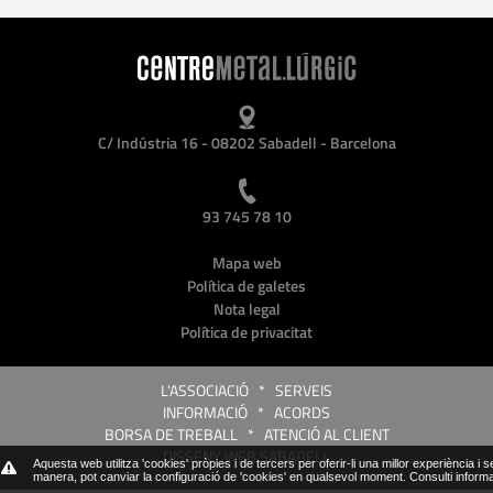
C/ Indústria 16 - 08202 Sabadell - Barcelona
93 745 78 10
Mapa web
Política de galetes
Nota legal
Política de privacitat
L'ASSOCIACIÓ
*
SERVEIS
INFORMACIÓ
*
ACORDS
BORSA DE TREBALL
*
ATENCIÓ AL CLIENT
DISSENY WEB SABADELL
Aquesta web utilitza 'cookies' pròpies i de tercers per oferir-li una millor experiència i 
manera, pot canviar la configuració de 'cookies' en qualsevol moment.
Consulti inform