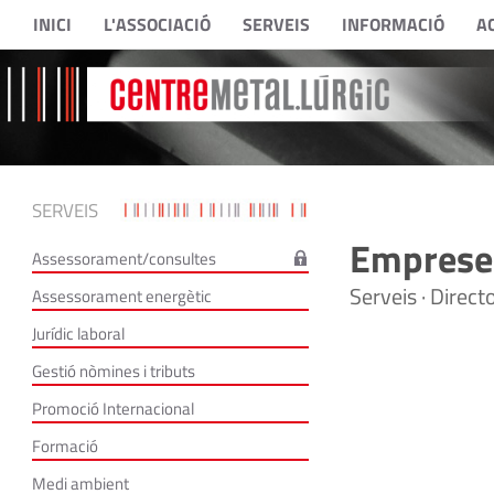
INICI
L'ASSOCIACIÓ
SERVEIS
INFORMACIÓ
A
SERVEIS
Empreses
Assessorament/consultes
Serveis · Direc
Assessorament energètic
Jurídic laboral
Gestió nòmines i tributs
Promoció Internacional
Formació
Medi ambient