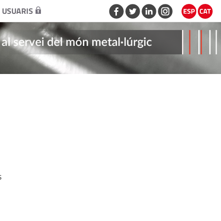
 USUARIS
s