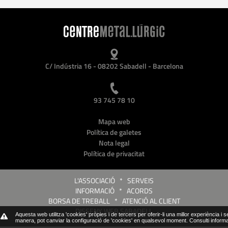
C/ Indústria 16 - 08202 Sabadell - Barcelona
93 745 78 10
Mapa web
Política de galetes
Nota legal
Política de privacitat
L'ASSOCIACIÓ
*
SERVEIS
INFORMACIÓ
*
ACORDS
BORSA DE TREBALL
*
ATENCIÓ AL CLIENT
DISSENY WEB SABADELL
Aquesta web utilitza 'cookies' pròpies i de tercers per oferir-li una millor experiència i 
manera, pot canviar la configuració de 'cookies' en qualsevol moment.
Consulti inform