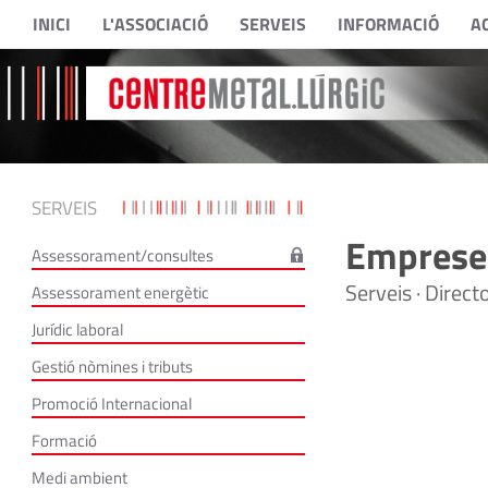
INICI
L'ASSOCIACIÓ
SERVEIS
INFORMACIÓ
A
SERVEIS
Empreses
Assessorament/consultes
Serveis · Direc
Assessorament energètic
Jurídic laboral
Gestió nòmines i tributs
Promoció Internacional
Formació
Medi ambient