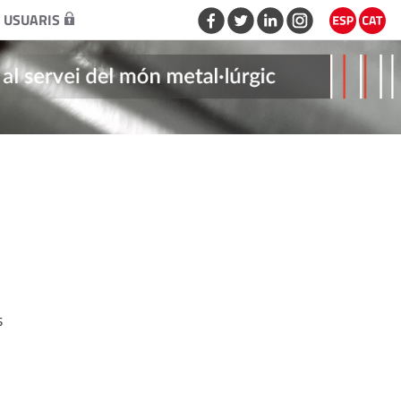
 USUARIS
s