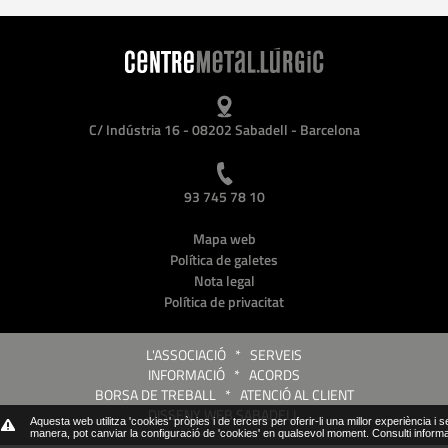
C/ Indústria 16 - 08202 Sabadell - Barcelona
93 745 78 10
Mapa web
Política de galetes
Nota legal
Política de privacitat
L'ASSOCIACIÓ
*
SERVEIS
INFORMACIÓ
*
ACORDS
BORSA DE TREBALL
*
ATENCIÓ AL CLIENT
DISSENY WEB SABADELL
Aquesta web utilitza 'cookies' pròpies i de tercers per oferir-li una millor experiència i 
manera, pot canviar la configuració de 'cookies' en qualsevol moment.
Consulti inform