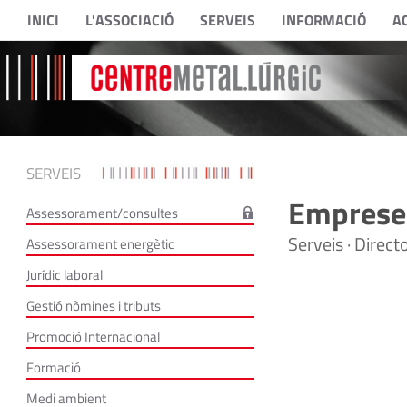
INICI
L'ASSOCIACIÓ
SERVEIS
INFORMACIÓ
A
SERVEIS
Empreses
Assessorament/consultes
Serveis · Direc
Assessorament energètic
Jurídic laboral
Gestió nòmines i tributs
Promoció Internacional
Formació
Medi ambient