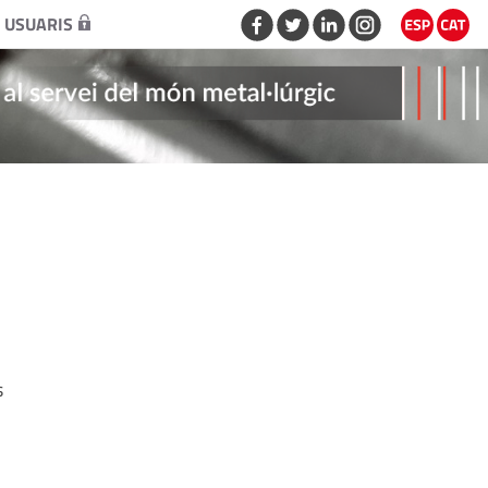
 USUARIS
s