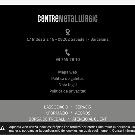
C/ Indústria 16 - 08202 Sabadell - Barcelona
93 745 78 10
Mapa web
Política de galetes
Nota legal
Política de privacitat
L'ASSOCIACIÓ
*
SERVEIS
INFORMACIÓ
*
ACORDS
BORSA DE TREBALL
*
ATENCIÓ AL CLIENT
DISSENY WEB SABADELL
Aquesta web utilitza 'cookies' pròpies i de tercers per oferir-li una millor experiència i 
manera, pot canviar la configuració de 'cookies' en qualsevol moment.
Consulti inform