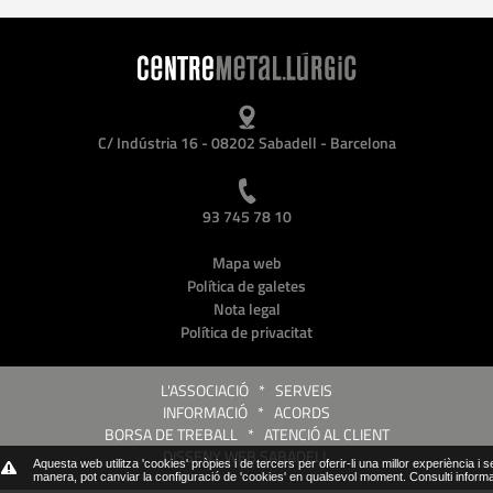
C/ Indústria 16 - 08202 Sabadell - Barcelona
93 745 78 10
Mapa web
Política de galetes
Nota legal
Política de privacitat
L'ASSOCIACIÓ
*
SERVEIS
INFORMACIÓ
*
ACORDS
BORSA DE TREBALL
*
ATENCIÓ AL CLIENT
DISSENY WEB SABADELL
Aquesta web utilitza 'cookies' pròpies i de tercers per oferir-li una millor experiència i 
manera, pot canviar la configuració de 'cookies' en qualsevol moment.
Consulti inform