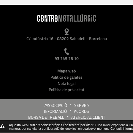
C/ Indústria 16 - 08202 Sabadell - Barcelona
93 745 78 10
Mapa web
Política de galetes
Nota legal
Política de privacitat
L'ASSOCIACIÓ
*
SERVEIS
INFORMACIÓ
*
ACORDS
BORSA DE TREBALL
*
ATENCIÓ AL CLIENT
DISSENY WEB SABADELL
Aquesta web utilitza 'cookies' pròpies i de tercers per oferir-li una millor experiència i 
manera, pot canviar la configuració de 'cookies' en qualsevol moment.
Consulti inform