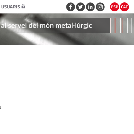
 USUARIS
s