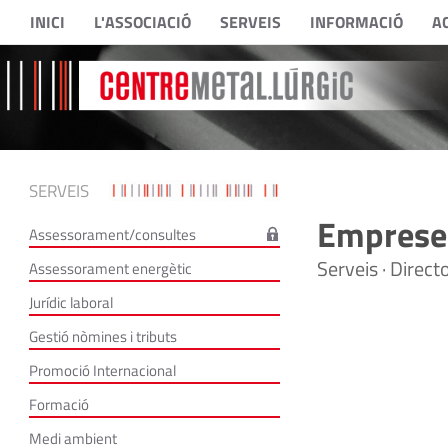
INICI
L'ASSOCIACIÓ
SERVEIS
INFORMACIÓ
A
SERVEIS
Empreses
Assessorament/consultes
Serveis · Direc
Assessorament energètic
Jurídic laboral
Gestió nòmines i tributs
Promoció Internacional
Formació
Medi ambient