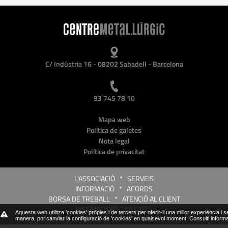
C/ Indústria 16 - 08202 Sabadell - Barcelona
93 745 78 10
Mapa web
Política de galetes
Nota legal
Política de privacitat
L'ASSOCIACIÓ
*
SERVEIS
INFORMACIÓ
*
ACORDS
BORSA DE TREBALL
*
ATENCIÓ AL CLIENT
DISSENY WEB SABADELL
Aquesta web utilitza 'cookies' pròpies i de tercers per oferir-li una millor experiència i 
manera, pot canviar la configuració de 'cookies' en qualsevol moment.
Consulti inform