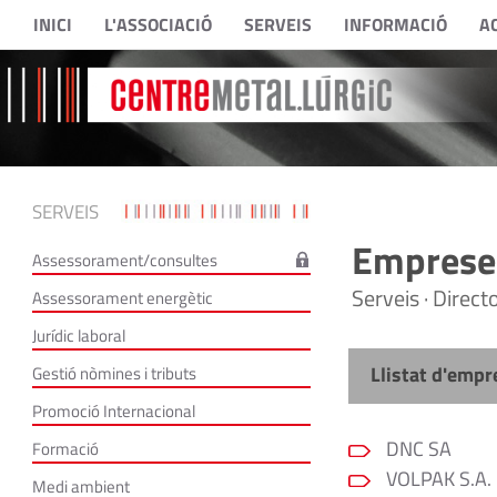
INICI
L'ASSOCIACIÓ
SERVEIS
INFORMACIÓ
A
SERVEIS
Empreses
Assessorament/consultes
Serveis · Direc
Assessorament energètic
Jurídic laboral
Llistat d'empr
Gestió nòmines i tributs
Promoció Internacional
DNC SA
Formació
VOLPAK S.A.
Medi ambient