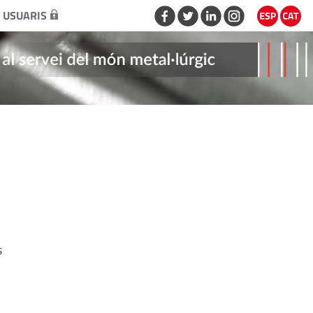
 USUARIS
s