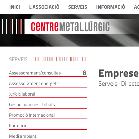
INICI
L'ASSOCIACIÓ
SERVEIS
INFORMACIÓ
A
SERVEIS
Empreses
Assessorament/consultes
Serveis · Direc
Assessorament energètic
Jurídic laboral
Gestió nòmines i tributs
Promoció Internacional
Formació
Medi ambient