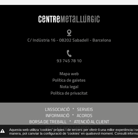
C/ Indústria 16 - 08202 Sabadell - Barcelona
93 745 78 10
Mapa web
Política de galetes
Nota legal
Política de privacitat
L'ASSOCIACIÓ
*
SERVEIS
INFORMACIÓ
*
ACORDS
BORSA DE TREBALL
*
ATENCIÓ AL CLIENT
DISSENY WEB SABADELL
Aquesta web utilitza 'cookies' pròpies i de tercers per oferir-li una millor experiència i 
manera, pot canviar la configuració de 'cookies' en qualsevol moment.
Consulti inform