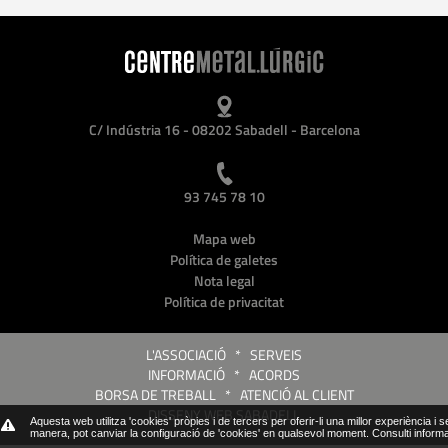
C/ Indústria 16 - 08202 Sabadell - Barcelona
93 745 78 10
Mapa web
Política de galetes
Nota legal
Política de privacitat
L'ASSOCIACIÓ
*
SERVEIS
INFORMACIÓ
*
ACORDS
BORSA DE TREBALL
*
ATENCIÓ AL CLIENT
DISSENY WEB SABADELL
Aquesta web utilitza 'cookies' pròpies i de tercers per oferir-li una millor experiència i 
manera, pot canviar la configuració de 'cookies' en qualsevol moment.
Consulti inform