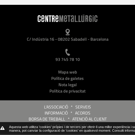
C/ Indústria 16 - 08202 Sabadell - Barcelona
93 745 78 10
Mapa web
Política de galetes
Nota legal
Política de privacitat
L'ASSOCIACIÓ
*
SERVEIS
INFORMACIÓ
*
ACORDS
BORSA DE TREBALL
*
ATENCIÓ AL CLIENT
DISSENY WEB SABADELL
Aquesta web utilitza 'cookies' pròpies i de tercers per oferir-li una millor experiència i 
manera, pot canviar la configuració de 'cookies' en qualsevol moment.
Consulti inform