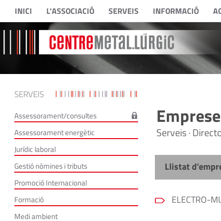
INICI
L'ASSOCIACIÓ
SERVEIS
INFORMACIÓ
A
SERVEIS
Empreses
Assessorament/consultes
Serveis · Direc
Assessorament energètic
Jurídic laboral
Llistat d'empr
Gestió nòmines i tributs
Promoció Internacional
ELECTRO-MU
Formació
Medi ambient