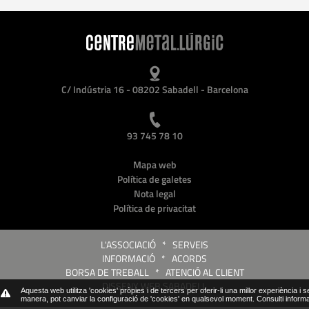
C/ Indústria 16 - 08202 Sabadell - Barcelona
93 745 78 10
Mapa web
Política de galetes
Nota legal
Política de privacitat
L'ASSOCIACIÓ
*
SERVEIS
INFORMACIÓ
*
ACORDS
BORSA DE TREBALL
*
ATENCIÓ AL CLIENT
DISSENY WEB SABADELL
Aquesta web utilitza 'cookies' pròpies i de tercers per oferir-li una millor experiència i 
manera, pot canviar la configuració de 'cookies' en qualsevol moment.
Consulti inform