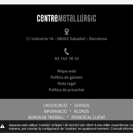
C/ Indústria 16 - 08202 Sabadell - Barcelona
93 745 78 10
Mapa web
Política de galetes
Nota legal
Política de privacitat
L'ASSOCIACIÓ
*
SERVEIS
INFORMACIÓ
*
ACORDS
BORSA DE TREBALL
*
ATENCIÓ AL CLIENT
DISSENY WEB SABADELL
Aquesta web utilitza 'cookies' pròpies i de tercers per oferir-li una millor experiència i 
manera, pot canviar la configuració de 'cookies' en qualsevol moment.
Consulti inform