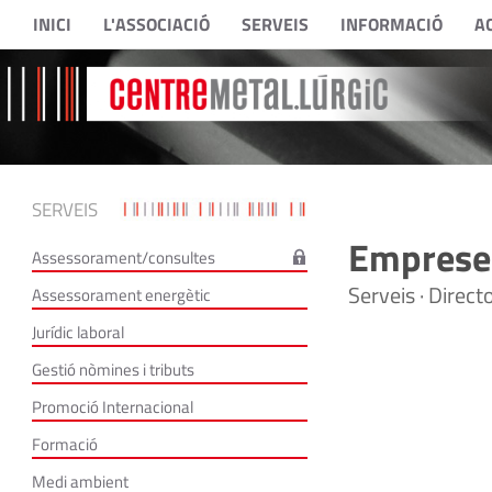
INICI
L'ASSOCIACIÓ
SERVEIS
INFORMACIÓ
A
SERVEIS
Empreses
Assessorament/consultes
Serveis · Direc
Assessorament energètic
Jurídic laboral
Gestió nòmines i tributs
Promoció Internacional
Formació
Medi ambient