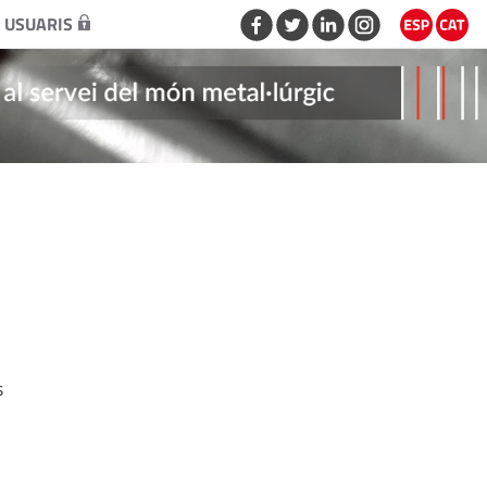
 USUARIS
s