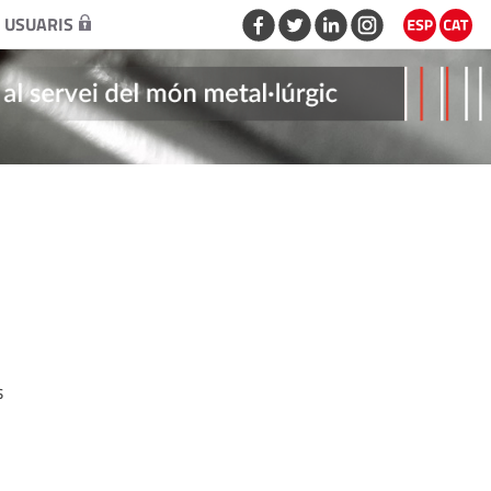
 USUARIS
s