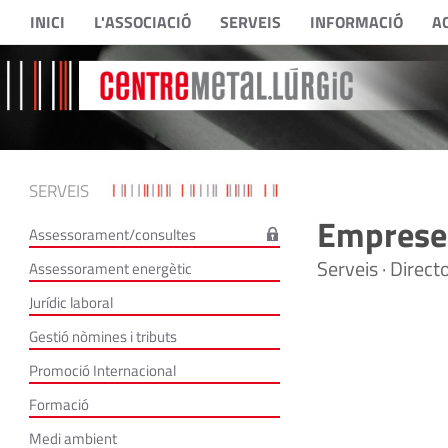
INICI
L'ASSOCIACIÓ
SERVEIS
INFORMACIÓ
A
SERVEIS
Empreses
Assessorament/consultes
Serveis · Direc
Assessorament energètic
Jurídic laboral
Gestió nòmines i tributs
Promoció Internacional
Formació
Medi ambient