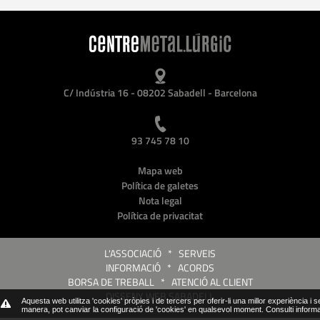
C/ Indústria 16 - 08202 Sabadell - Barcelona
93 745 78 10
Mapa web
Política de galetes
Nota legal
Política de privacitat
L'ASSOCIACIÓ
*
SERVEIS
INFORMACIÓ
*
ACORDS
BORSA DE TREBALL
*
ATENCIÓ AL CLIENT
DISSENY WEB SABADELL
Aquesta web utilitza 'cookies' pròpies i de tercers per oferir-li una millor experiència i 
manera, pot canviar la configuració de 'cookies' en qualsevol moment.
Consulti inform