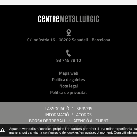
C/ Indústria 16 - 08202 Sabadell - Barcelona
93 745 78 10
Mapa web
Política de galetes
Nota legal
Política de privacitat
L'ASSOCIACIÓ
*
SERVEIS
INFORMACIÓ
*
ACORDS
BORSA DE TREBALL
*
ATENCIÓ AL CLIENT
DISSENY WEB SABADELL
Aquesta web utilitza 'cookies' pròpies i de tercers per oferir-li una millor experiència i 
manera, pot canviar la configuració de 'cookies' en qualsevol moment.
Consulti inform