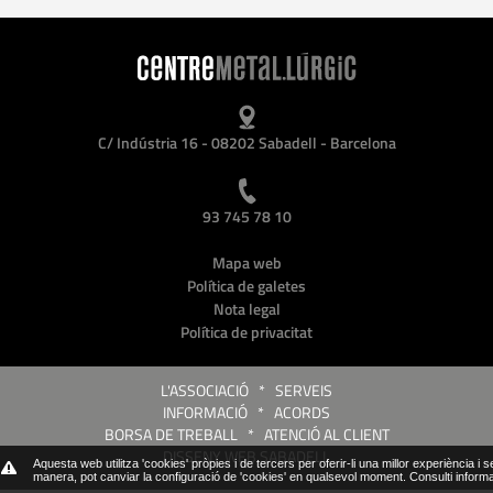
C/ Indústria 16 - 08202 Sabadell - Barcelona
93 745 78 10
Mapa web
Política de galetes
Nota legal
Política de privacitat
L'ASSOCIACIÓ
*
SERVEIS
INFORMACIÓ
*
ACORDS
BORSA DE TREBALL
*
ATENCIÓ AL CLIENT
DISSENY WEB SABADELL
Aquesta web utilitza 'cookies' pròpies i de tercers per oferir-li una millor experiència i 
manera, pot canviar la configuració de 'cookies' en qualsevol moment.
Consulti inform