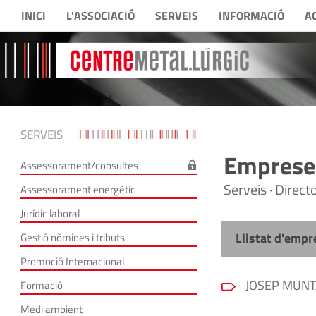
INICI
L'ASSOCIACIÓ
SERVEIS
INFORMACIÓ
A
SERVEIS
Empreses
Assessorament/consultes
Serveis · Direc
Assessorament energètic
Jurídic laboral
Llistat d'empr
Gestió nòmines i tributs
Promoció Internacional
JOSEP MUNTA
Formació
Medi ambient