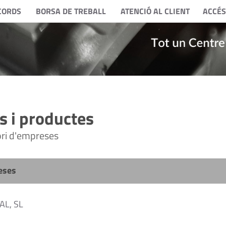
CORDS
BORSA DE TREBALL
ATENCIÓ AL CLIENT
ACCÉS
 i productes
tori d'empreses
eses
L, SL