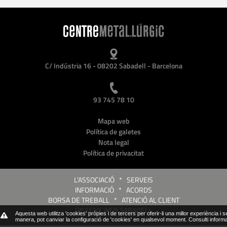
C/ Indústria 16 - 08202 Sabadell - Barcelona
93 745 78 10
Mapa web
Política de galetes
Nota legal
Política de privacitat
L'ASSOCIACIÓ
*
SERVEIS
INFORMACIÓ
*
ACORDS
BORSA DE TREBALL
*
ATENCIÓ AL CLIENT
DISSENY WEB SABADELL
Aquesta web utilitza 'cookies' pròpies i de tercers per oferir-li una millor experiència i 
manera, pot canviar la configuració de 'cookies' en qualsevol moment.
Consulti inform