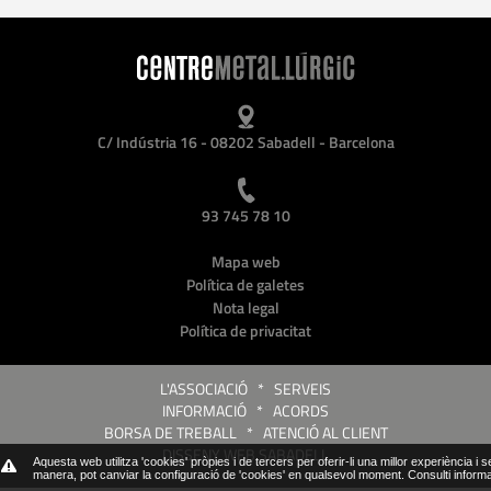
C/ Indústria 16 - 08202 Sabadell - Barcelona
93 745 78 10
Mapa web
Política de galetes
Nota legal
Política de privacitat
L'ASSOCIACIÓ
*
SERVEIS
INFORMACIÓ
*
ACORDS
BORSA DE TREBALL
*
ATENCIÓ AL CLIENT
DISSENY WEB SABADELL
Aquesta web utilitza 'cookies' pròpies i de tercers per oferir-li una millor experiència i 
manera, pot canviar la configuració de 'cookies' en qualsevol moment.
Consulti inform