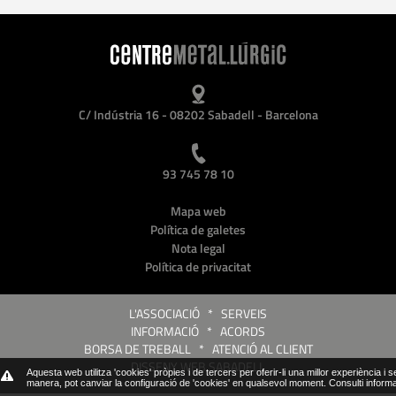
C/ Indústria 16 - 08202 Sabadell - Barcelona
93 745 78 10
Mapa web
Política de galetes
Nota legal
Política de privacitat
L'ASSOCIACIÓ
*
SERVEIS
INFORMACIÓ
*
ACORDS
BORSA DE TREBALL
*
ATENCIÓ AL CLIENT
DISSENY WEB SABADELL
Aquesta web utilitza 'cookies' pròpies i de tercers per oferir-li una millor experiència i 
manera, pot canviar la configuració de 'cookies' en qualsevol moment.
Consulti inform