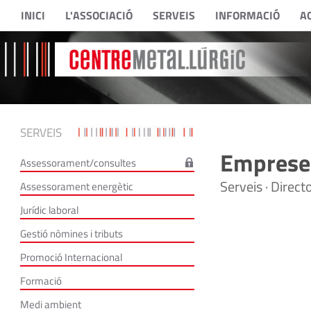
INICI
L'ASSOCIACIÓ
SERVEIS
INFORMACIÓ
A
SERVEIS
Empreses
Assessorament/consultes
Serveis · Direc
Assessorament energètic
Jurídic laboral
Gestió nòmines i tributs
Promoció Internacional
Formació
Medi ambient