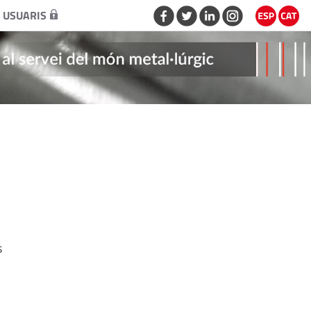
 USUARIS
s