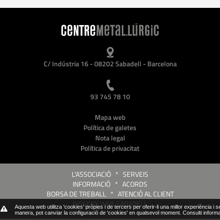
C/ Indústria 16 - 08202 Sabadell - Barcelona
93 745 78 10
Mapa web
Política de galetes
Nota legal
Política de privacitat
L'ASSOCIACIÓ
*
SERVEIS
INFORMACIÓ
*
ACORDS
BORSA DE TREBALL
*
ATENCIÓ AL CLIENT
DISSENY WEB SABADELL
Aquesta web utilitza 'cookies' pròpies i de tercers per oferir-li una millor experiència i 
manera, pot canviar la configuració de 'cookies' en qualsevol moment.
Consulti inform