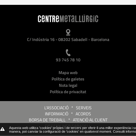
C/ Indústria 16 - 08202 Sabadell - Barcelona
93 745 78 10
Mapa web
Política de galetes
Nota legal
Política de privacitat
L'ASSOCIACIÓ
*
SERVEIS
INFORMACIÓ
*
ACORDS
BORSA DE TREBALL
*
ATENCIÓ AL CLIENT
DISSENY WEB SABADELL
Aquesta web utilitza 'cookies' pròpies i de tercers per oferir-li una millor experiència i 
manera, pot canviar la configuració de 'cookies' en qualsevol moment.
Consulti inform