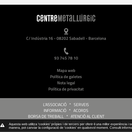
C/ Indústria 16 - 08202 Sabadell - Barcelona
93 745 78 10
Mapa web
Política de galetes
Nota legal
Política de privacitat
L'ASSOCIACIÓ
*
SERVEIS
INFORMACIÓ
*
ACORDS
BORSA DE TREBALL
*
ATENCIÓ AL CLIENT
DISSENY WEB SABADELL
Aquesta web utilitza 'cookies' pròpies i de tercers per oferir-li una millor experiència i 
manera, pot canviar la configuració de 'cookies' en qualsevol moment.
Consulti inform