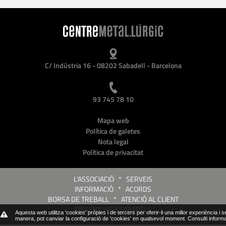
C/ Indústria 16 - 08202 Sabadell - Barcelona
93 745 78 10
Mapa web
Política de galetes
Nota legal
Política de privacitat
L'ASSOCIACIÓ
*
SERVEIS
INFORMACIÓ
*
ACORDS
BORSA DE TREBALL
*
ATENCIÓ AL CLIENT
DISSENY WEB SABADELL
Aquesta web utilitza 'cookies' pròpies i de tercers per oferir-li una millor experiència i 
manera, pot canviar la configuració de 'cookies' en qualsevol moment.
Consulti inform