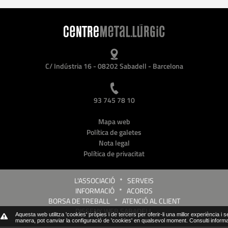
C/ Indústria 16 - 08202 Sabadell - Barcelona
93 745 78 10
Mapa web
Política de galetes
Nota legal
Política de privacitat
L'ASSOCIACIÓ
*
SERVEIS
INFORMACIÓ
*
ACORDS
BORSA DE TREBALL
*
ATENCIÓ AL CLIENT
DISSENY WEB SABADELL
Aquesta web utilitza 'cookies' pròpies i de tercers per oferir-li una millor experiència i 
manera, pot canviar la configuració de 'cookies' en qualsevol moment.
Consulti inform