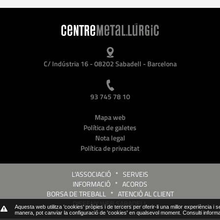
C/ Indústria 16 - 08202 Sabadell - Barcelona
93 745 78 10
Mapa web
Política de galetes
Nota legal
Política de privacitat
L'ASSOCIACIÓ
*
SERVEIS
INFORMACIÓ
*
ACORDS
BORSA DE TREBALL
*
ATENCIÓ AL CLIENT
DISSENY WEB SABADELL
Aquesta web utilitza 'cookies' pròpies i de tercers per oferir-li una millor experiència i 
manera, pot canviar la configuració de 'cookies' en qualsevol moment.
Consulti inform