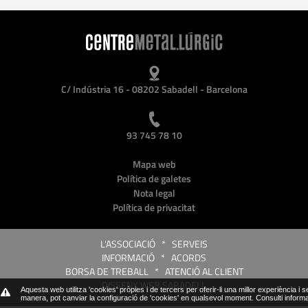
C/ Indústria 16 - 08202 Sabadell - Barcelona
93 745 78 10
Mapa web
Política de galetes
Nota legal
Política de privacitat
L'ASSOCIACIÓ
*
SERVEIS
INFORMACIÓ
*
ACORDS
BORSA DE TREBALL
*
ATENCIÓ AL CLIENT
DISSENY WEB SABADELL
Aquesta web utilitza 'cookies' pròpies i de tercers per oferir-li una millor experiència i 
manera, pot canviar la configuració de 'cookies' en qualsevol moment.
Consulti inform