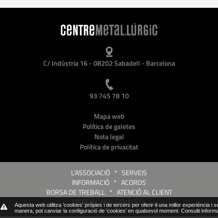
C/ Indústria 16 - 08202 Sabadell - Barcelona
93 745 78 10
Mapa web
Política de galetes
Nota legal
Política de privacitat
L'ASSOCIACIÓ
*
SERVEIS
INFORMACIÓ
*
ACORDS
BORSA DE TREBALL
*
ATENCIÓ AL CLIENT
DISSENY WEB SABADELL
Aquesta web utilitza 'cookies' pròpies i de tercers per oferir-li una millor experiència i 
manera, pot canviar la configuració de 'cookies' en qualsevol moment.
Consulti inform