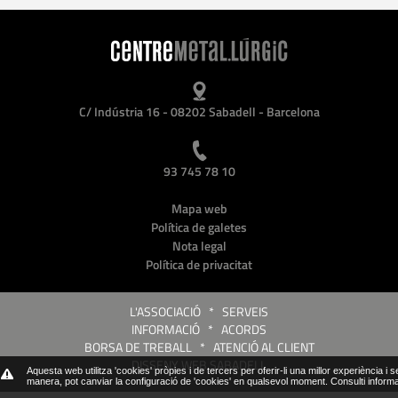
C/ Indústria 16 - 08202 Sabadell - Barcelona
93 745 78 10
Mapa web
Política de galetes
Nota legal
Política de privacitat
L'ASSOCIACIÓ
*
SERVEIS
INFORMACIÓ
*
ACORDS
BORSA DE TREBALL
*
ATENCIÓ AL CLIENT
DISSENY WEB SABADELL
Aquesta web utilitza 'cookies' pròpies i de tercers per oferir-li una millor experiència i 
manera, pot canviar la configuració de 'cookies' en qualsevol moment.
Consulti inform