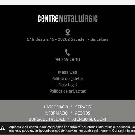
C/ Indústria 16 - 08202 Sabadell - Barcelona
93 745 78 10
Mapa web
Política de galetes
Nota legal
Política de privacitat
L'ASSOCIACIÓ
*
SERVEIS
INFORMACIÓ
*
ACORDS
BORSA DE TREBALL
*
ATENCIÓ AL CLIENT
DISSENY WEB SABADELL
Aquesta web utilitza 'cookies' pròpies i de tercers per oferir-li una millor experiència i 
manera, pot canviar la configuració de 'cookies' en qualsevol moment.
Consulti inform