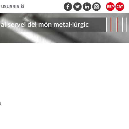
 USUARIS
s