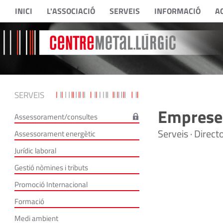
INICI
L'ASSOCIACIÓ
SERVEIS
INFORMACIÓ
A
SERVEIS
Empreses
Assessorament/consultes
Serveis · Direc
Assessorament energètic
Jurídic laboral
Gestió nòmines i tributs
Promoció Internacional
Formació
Medi ambient