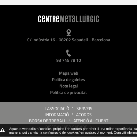
C/ Indústria 16 - 08202 Sabadell - Barcelona
93 745 78 10
Mapa web
Política de galetes
Nota legal
Política de privacitat
L'ASSOCIACIÓ
*
SERVEIS
INFORMACIÓ
*
ACORDS
BORSA DE TREBALL
*
ATENCIÓ AL CLIENT
DISSENY WEB SABADELL
Aquesta web utilitza 'cookies' pròpies i de tercers per oferir-li una millor experiència i 
manera, pot canviar la configuració de 'cookies' en qualsevol moment.
Consulti inform