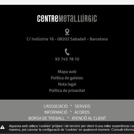
C/ Indústria 16 - 08202 Sabadell - Barcelona
93 745 78 10
Mapa web
Política de galetes
Nota legal
Política de privacitat
L'ASSOCIACIÓ
*
SERVEIS
INFORMACIÓ
*
ACORDS
BORSA DE TREBALL
*
ATENCIÓ AL CLIENT
DISSENY WEB SABADELL
Aquesta web utilitza 'cookies' pròpies i de tercers per oferir-li una millor experiència i 
manera, pot canviar la configuració de 'cookies' en qualsevol moment.
Consulti inform